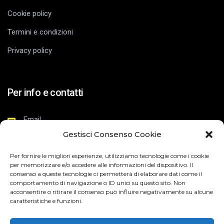
Cookie policy
Termini e condizioni
Privacy policy
Per info e contatti
Email
info@piuvicino.it
Gestisci Consenso Cookie
Partita IVA
Per fornire le migliori esperienze, utilizziamo tecnologie come i cookie
per memorizzare e/o accedere alle informazioni del dispositivo. Il
03737090120
consenso a queste tecnologie ci permetterà di elaborare dati come il
comportamento di navigazione o ID unici su questo sito. Non
acconsentire o ritirare il consenso può influire negativamente su alcune
caratteristiche e funzioni.