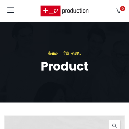
0
Home
.
Più vicino
Product