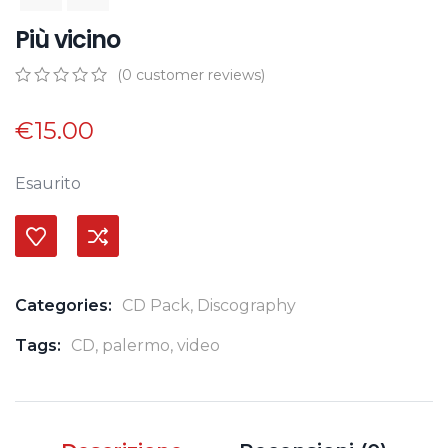
Più vicino
(
0
customer reviews)
0
5
0
out
€
15.00
of
based
on
Esaurito
customer
ratings
Confronta
Categories:
CD Pack
,
Discography
Tags:
CD
,
palermo
,
video